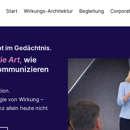
Start
Wirkungs-Architektur
Begleitung
Corpora
bt im Gedächtnis.
e Art,
wie
ommunizieren
tion.
gie von Wirkung –
 allein heute nicht