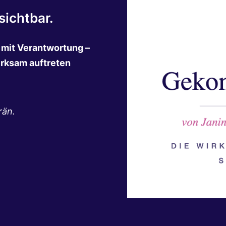
ichtbar.
n mit Verantwortung –
irksam auftreten
rän.