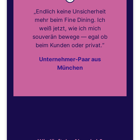
„Endlich keine Unsicherheit
mehr beim Fine Dining. Ich
weiß jetzt, wie ich mich
souverän bewege — egal ob
beim Kunden oder privat.“
Unternehmer-Paar aus
München