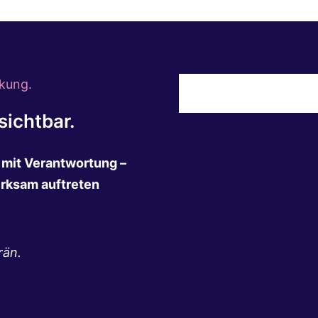
kung.
ichtbar.
n mit Verantwortung –
irksam auftreten
rän.