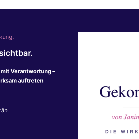
kung.
ichtbar.
n mit Verantwortung –
irksam auftreten
rän.