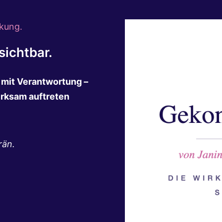
kung.
ichtbar.
n mit Verantwortung –
irksam auftreten
rän.