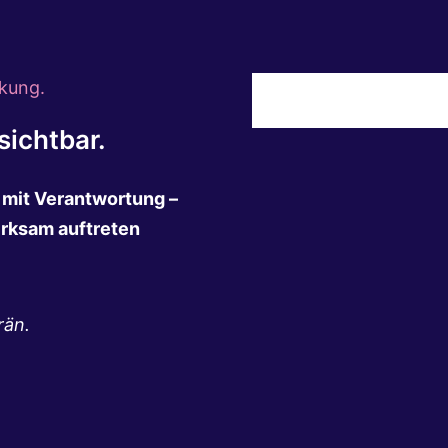
kung.
ichtbar.
n mit Verantwortung –
irksam auftreten
rän.