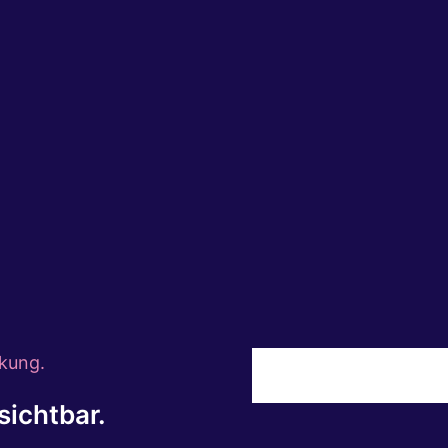
dizinische Details — aber immer daran, wie sie sich ge
alltag das Vertrauen Ihrer Patienten nachhaltig stärk
kung.
ichtbar.