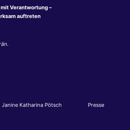
n mit Verantwortung –
irksam auftreten
rän.
ken · Janine Katharina Pötsch
Presse