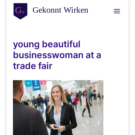
young beautiful
businesswoman at a
trade fair