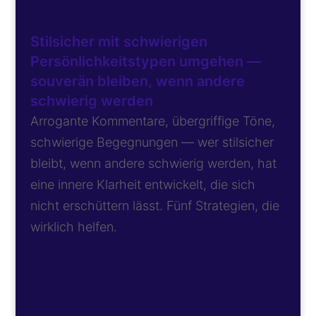
Stilsicher mit schwierigen
Persönlichkeitstypen umgehen —
souverän bleiben, wenn andere
schwierig werden
Arrogante Kommentare, übergriffige Töne,
schwierige Begegnungen — wer stilsicher
bleibt, wenn andere schwierig werden, hat
eine innere Klarheit entwickelt, die sich
nicht erschüttern lässt. Fünf Strategien, die
wirklich helfen.