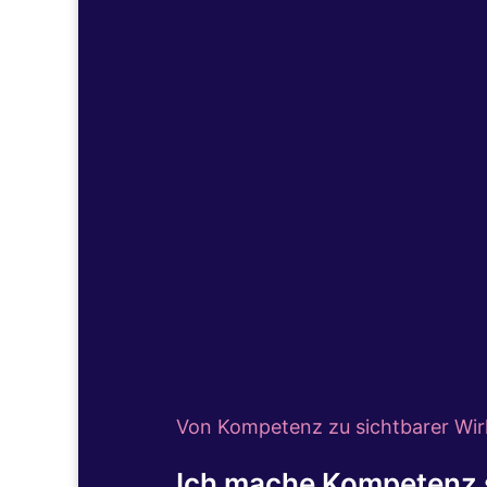
Vor einem vollen Kleiderschrank st
Phänomen steckt und wie ein profes
Selbstbewusstsein und Ihren Alltag
Von Kompetenz zu sichtbarer Wir
Ich mache Kompetenz s