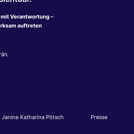
n mit Verantwortung –
irksam auftreten
rän.
ken · Janine Katharina Pötsch
Presse