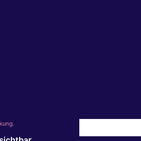
ehen — und trotzdem nichts zum Anziehen haben. Erfah
sioneller Kleiderschrank-Check und Personal Shopping
 verändern.
kung.
ichtbar.