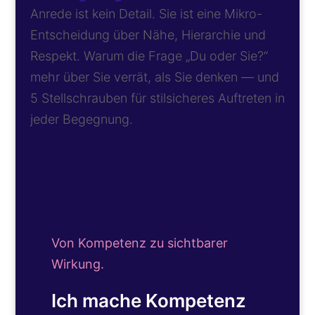
Anrede ist kein Detail. Sie ist eine Mikro-
Entscheidung über Nähe, Hierarchie und
Respekt. Warum die Frage „Du oder Sie?“
mehr über Sie verrät, als Sie denken — und
5 Stellschrauben für stilsicheres Auftreten in
jeder Begegnung.
Von Kompetenz zu sichtbarer
Wirkung.
Ich mache Kompetenz