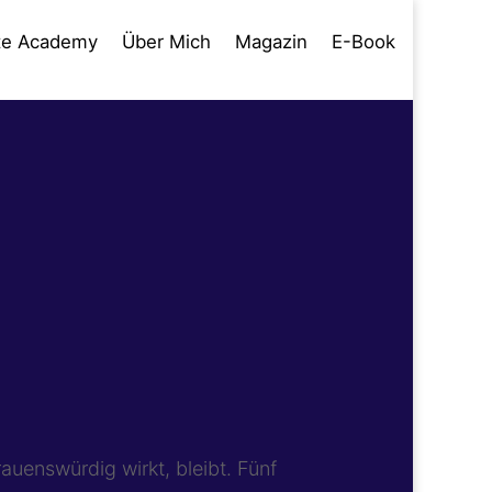
te Academy
Über Mich
Magazin
E-Book
auenswürdig wirkt, bleibt. Fünf