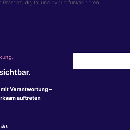
 Präsenz, digital und hybrid funktionieren.
kung.
ichtbar.
n mit Verantwortung –
irksam auftreten
rän.