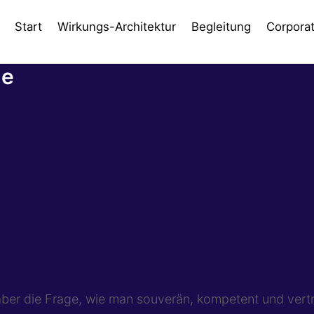
Start
Wirkungs-Architektur
Begleitung
Corpora
ge
aber die Frage, wie man souverän, kompetent und vertr