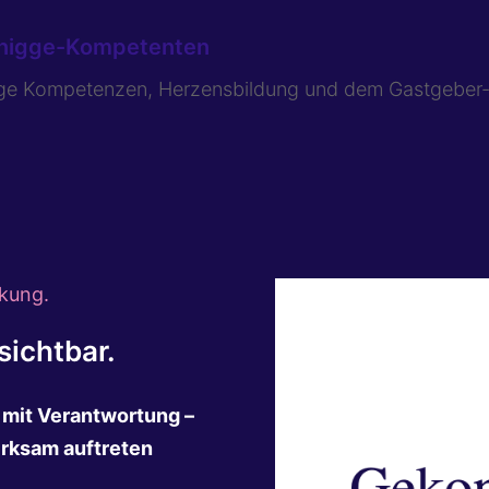
 Knigge-Kompetenten
gge Kompetenzen, Herzensbildung und dem Gastgeber
kung.
ichtbar.
n mit Verantwortung –
irksam auftreten