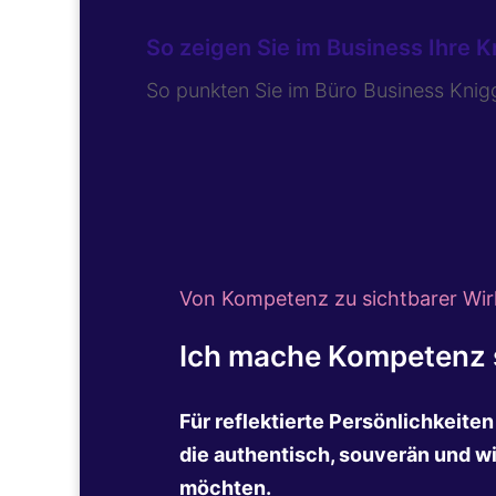
So zeigen Sie im Business Ihre
So punkten Sie im Büro Business Kni
Von Kompetenz zu sichtbarer Wir
Ich mache Kompetenz s
Für reflektierte Persönlichkeite
die authentisch, souverän und w
möchten.