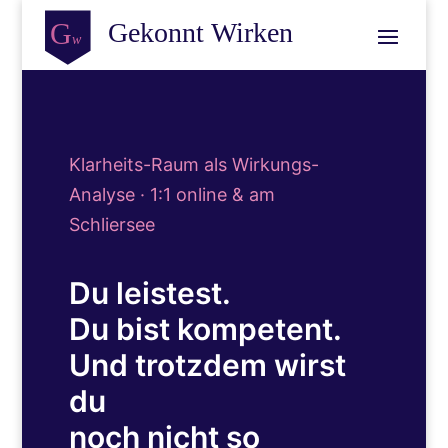
Klarheits-Raum als Wirkungs-
Analyse · 1:1 online & am
Schliersee
Du leistest.
Du bist kompetent.
Und trotzdem wirst
du
noch nicht so